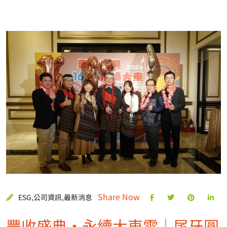
Share Now
ESG
,
公司資訊
,
最新消息
豐收盛典・永續大東電｜尾牙圓