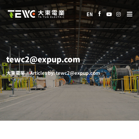
tewc2@expup.com
>
大東電業
Articles by: tewc2@expup.com