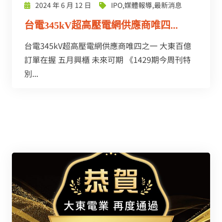
2024 年 6 月 12 日
IPO
,
媒體報導
,
最新消息
台電345kV超高壓電網供應商唯四...
台電345kV超高壓電網供應商唯四之一 大東百億
訂單在握 五月興櫃 未來可期 《1429期今周刊特
別...