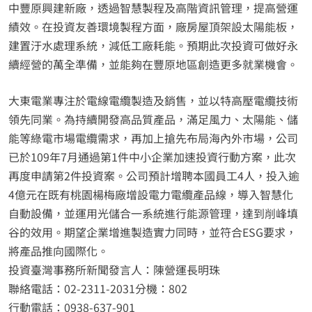
中豐原興建新廠，透過智慧製程及高階資訊管理，提高營運
績效。在投資友善環境製程方面，廠房屋頂架設太陽能板，
建置汙水處理系統，減低工廠耗能。預期此次投資可做好永
續經營的萬全準備，並能夠在豐原地區創造更多就業機會。
大東電業專注於電線電纜製造及銷售，並以特高壓電纜技術
領先同業。為持續開發高品質產品，滿足風力、太陽能、儲
能等綠電市場電纜需求，再加上搶先布局海內外市場，公司
已於109年7月通過第1件中小企業加速投資行動方案，此次
再度申請第2件投資案。公司預計增聘本國員工4人，投入逾
4億元在既有桃園楊梅廠增設電力電纜產品線，導入智慧化
自動設備，並運用光儲合一系統進行能源管理，達到削峰填
谷的效用。期望企業增進製造實力同時，並符合ESG要求，
將產品推向國際化。
投資臺灣事務所新聞發言人：陳營運長明珠
聯絡電話：02-2311-2031分機：802
行動電話：0938-637-901