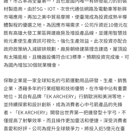
廠，市占率為全臺第一，且也是國內唯一有研發能力的封裝
材製造商。由於5G、IOT、次世代通信網路及電動車等新興
市場應用，再加之美中貿易摩擦，使臺灣成為投資成熟半導
體製程的優選之地。為因應市場需求，公司斥資近10億元在
既有高雄大發工業區興建廠房及增設產品線，並運用智慧技
術元素使生產資訊可視化，強化生產效益。此次投資亦配合
政府政策納入減碳排規劃，廠房朝綠建築理念建造，屋頂設
有太陽能板，且機器設備符合IE3標準。預期投資完成後，可
為國內增加30個就業機會。
保聯企業是一家全球知名的弓箭運動用品研發、生產、銷售
企業，憑藉多年的行業經驗和技術優勢，在市場中佔有重要
地位。其自有品牌「EK ARCHERY」行銷歐洲和美洲等地，
並持續探索和設計創新，成為消費者心中弓箭產品的先鋒
者。「EK ARCHERY」開發出世界第一把連發型十字弓，不
僅提高了射擊效率，而且操作更加靈活和便捷，深受消費者
喜愛和好評。公司為提升全球競爭力，將投入近5億元在臺